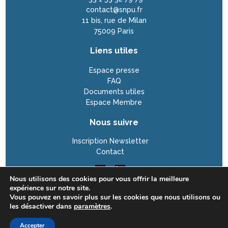
contact@snpu.fr
11 bis, rue de Milan
75009 Paris
Liens utiles
Espace presse
FAQ
Documents utiles
Espace Membre
Nous suivre
Inscription Newsletter
Contact
Nous utilisons des cookies pour vous offrir la meilleure
expérience sur notre site.
Vous pouvez en savoir plus sur les cookies que nous utilisons ou
Plan du site —
Mentions légales —
Protection des
les désactiver dans
paramètres
.
données
Accepter