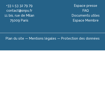
+33 1 53 32 79 79
Espace presse
contact@snpu.fr
FAQ
11 bis, rue de Milan
Documents utiles
75009 Paris
Espace Membre
Plan du site —
Mentions légales —
Protection des données