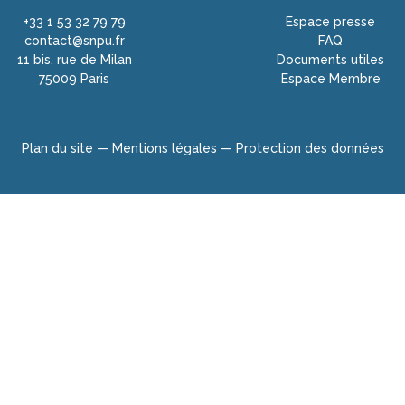
+33 1 53 32 79 79
Espace presse
contact@snpu.fr
FAQ
11 bis, rue de Milan
Documents utiles
75009 Paris
Espace Membre
Plan du site —
Mentions légales —
Protection des données