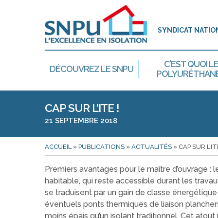
SYNDICAT NATIO
C’EST QUOI L
DÉCOUVREZ LE SNPU
POLYURÉTHANE
CAP SUR L’ITE !
21 SEPTEMBRE 2018
ACCUEIL
»
PUBLICATIONS
»
ACTUALITÉS
»
CAP SUR L’ITE
Premiers avantages pour le maître d’ouvrage : l
habitable, qui reste accessible durant les trava
se traduisent par un gain de classe énergétique 
éventuels ponts thermiques de liaison plancher
moins épais qu’un isolant traditionnel. Cet atout