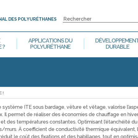
NAL DES POLYURÉTHANES
E
APPLICATIONS DU
DÉVELOPPEMEN
 ?
POLYURÉTHANE
DURABLE
 !
e système ITE sous bardage, vêture et vêtage, valorise l’as
ux. Il permet de réaliser des économies de chauffage en hiver
et des températures constantes. Optimisant l’étanchéité du b
s/murs. À coefficient de conductivité thermique équivalent,
 réduit le coût des fixations et des habillages, tout en optim